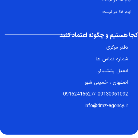
آیتم #3 در لیست
آیتم #3 در لیست
کجا هستیم و چگونه اعتماد کنید
دفتر مرکزی
شماره تماس ها
ایمیل پشتیبانی
اصفهان ، خمینی شهر
09162416627
/
09130961092
info@dmz-agency.ir