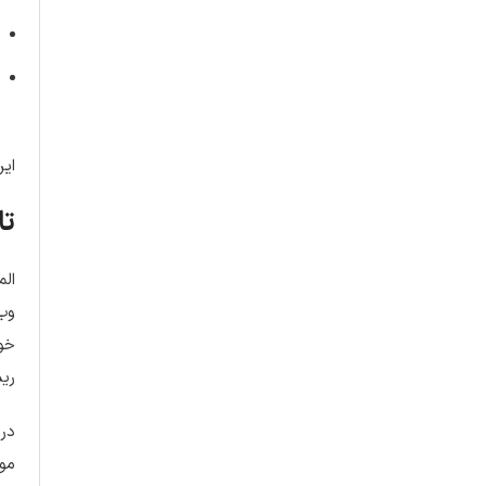
این
تا
الم
وب 
خود
ریس
در 
مور