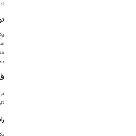
پیر
تو
یکی
امک
بلک
باع
قا
در 
کار
را
یکی