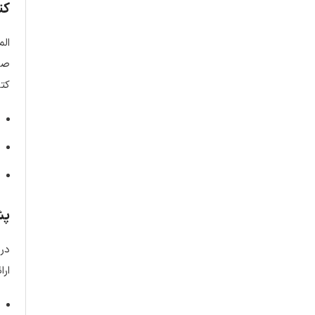
کت
الم
صفح
کتا
پش
در 
ارا