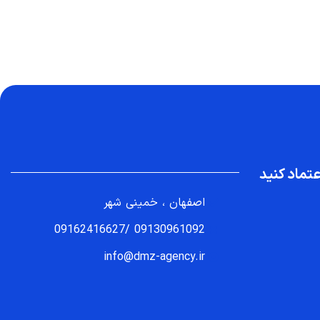
تماد کنید
اصفهان ، خمینی شهر
09162416627
/
09130961092
info@dmz-agency.ir