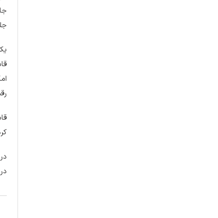
جای
جلب
یکی
قاب
امک
رق
قاب
کرد
در 
در 