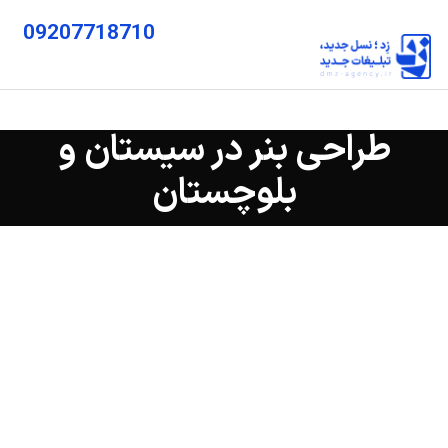
09207718710
طراحی بنر در سیستان و
بلوچستان