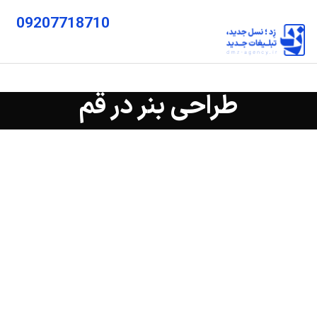
09207718710
طراحی بنر در قم