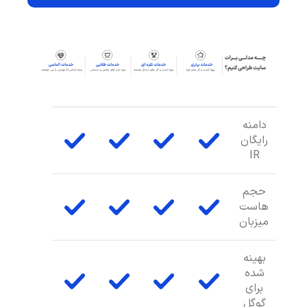
دامنه
رایگان
IR
حجم
هاست
میزبان
بهینه
شده
برای
گوگل