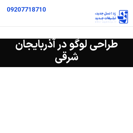
09207718710
طراحی لوگو در آذربایجان
شرقی