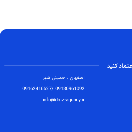
تماد کنید
اصفهان ، خمینی شهر
09162416627
/
09130961092
info@dmz-agency.ir