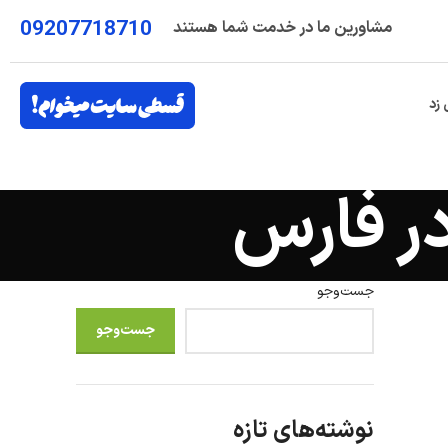
09207718710
مشاورین ما در خدمت شما هستند
 زد
در فارس
جست‌وجو
جست‌وجو
نوشته‌های تازه