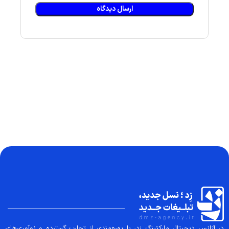
در آژانس دیجیتال مارکتینگ زد، با بهره‌مندی از تجارب گسترده و نوآوری‌های