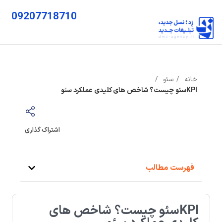
09207718710
خانه
سئو
KPIسئو چیست؟ شاخص های کلیدی عملکرد سئو
اشتراک گذاری
فهرست مطالب
KPIسئو چیست؟ شاخص های