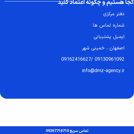
کجا هستیم و چگونه اعتماد کنید
دفتر مرکزی
شماره تماس ها
ایمیل پشتیبانی
اصفهان ، خمینی شهر
09162416627
/
09130961092
info@dmz-agency.ir
تماس سریع 09207718710