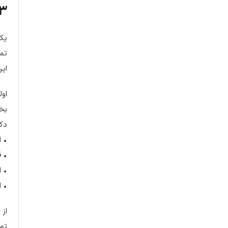
۳. بهینه‌سازی دکمه تماس سریع در چارچوب سئو و طراح
یکی
تما
این
اول
بخش
دکو
• ا
• 
• ا
• اعمال
تما