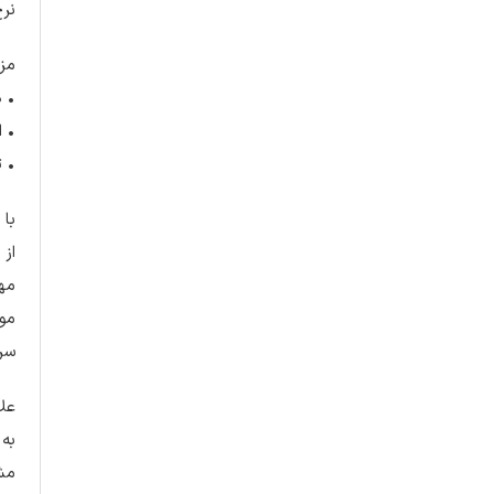
نرخ
مزی
• 
• ا
• ت
با 
از 
سری
علا
به 
مشتر