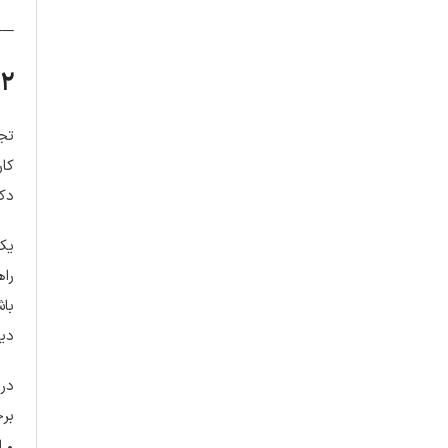
──
۲. تأثیر دکمه تماس سریع بر تجربه کاربری و بهبود تعاملات مستقیم
کار
دک
یکی
راه
باش
دید
برخ
• ا