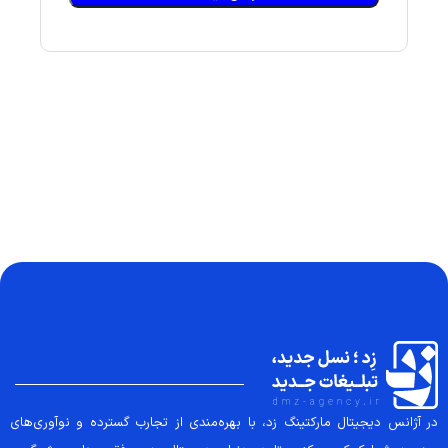
در آژانس دیجیتال مارکتینگ زد، با بهره‌مندی از تجارب گسترده و نوآوری‌های