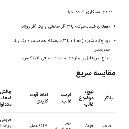
ایده‌های همکاری آماده اجرا
«هفته‌ی قیمت‌شوک» با ۳ آفر ساعتی و یک آفر روزانه.
«چرخ‌گرد شهر» (Tour) با ۳ فروشگاه هم‌صنف و یک ریلز
جمع‌بندی.
منابع: پروفایل و ریلزهای متعدد معرفی آفر/آدرس.
مقایسه سریع
نیچ/
چالش/
فرمت
نقاط قوت
بلاگر
موضوع
ضعف
غالب
کلیدی
غالب
متداو
فروش‌
ریلز
حاجی
فود/
CTA عملی،
زیاد؛ ن
معرفی +