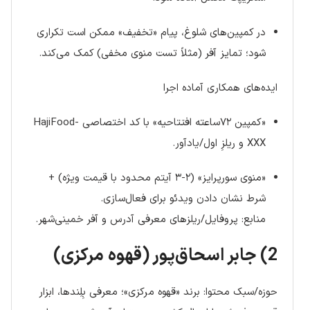
در کمپین‌های شلوغ، پیام «تخفیف» ممکن است تکراری
شود؛ تمایز آفر (مثلاً تست منوی مخفی) کمک می‌کند.
ایده‌های همکاری آماده اجرا
«کمپین ۷۲ساعته افتتاحیه» با کد اختصاصی HajiFood-
XXX و ریلزِ اول/یادآور.
«منوی سورپرایز» (۲-۳ آیتم محدود با قیمت ویژه) +
شرط نشان دادن ویدئو برای فعال‌سازی.
منابع: پروفایل/ریلزهای معرفی آدرس و آفر خمینی‌شهر.
2) جابر اسحاق‌پور (قهوه مرکزی)
حوزه/سبک محتوا: برند «قهوه مرکزی»؛ معرفی بِلِندها، ابزار