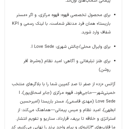
پیمانی انتخاب‌های اول‌اند.
برای محصول تخصصی قهوه: قهوه مرکزی، و اگر «مستر
باریستا» همان فرد مدنظر شماست، با لینک رسمی و KPI
شفاف وارد شوید.
برای وایرال محلی/چالش شهری: I Love Sede.
برای طنز تبلیغاتی و آگاهی: امید نظام (به‌شرط آفر
روشن)
آژانس «زد» از صفر تا صدِ کمپین شما را با بلاگرهای منتخب
خمینی‌شهر—حاجی‌فود، قهوه مرکزی (جابر اسحاق‌پور)، I
Love Sede (مهدی قاسمی)، مستر باریستا (امیرحسین
ابطهی)، امید نظام و میس پیمانی—هماهنگ می‌کند: از
استراتژی و خلاقه تا بریف، قرارداد، سناریو و تقویم انتشار.
ما قلاب‌های ۳ثانیه‌ای و پیام واحد برند را نهایی می‌کنیم، کد