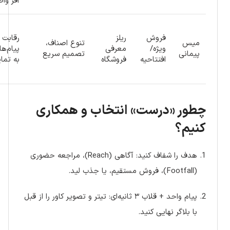
آفر وا
فروش
ریلز
رقابت
میس
تنوع اصناف،
ویژه/
معرفی
پیام‌ها
پیمانی
تصمیم سریع
افتتاحیه
فروشگاه
به تمای
چطور «درست» انتخاب و همکاری
کنیم؟
هدف را شفاف کنید: آگاهی (Reach)، مراجعه حضوری
(Footfall)، فروش مستقیم، یا جذب لید.
پیام واحد + قلاب ۳ ثانیه‌ای: تیتر و تصویر کاور را از قبل
با بلاگر نهایی کنید.