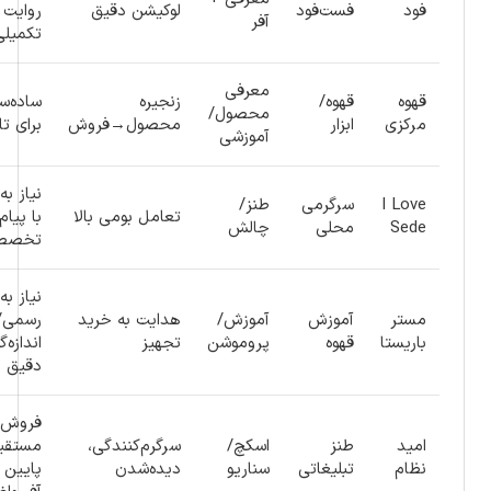
فود
فست‌فود
لوکیشن دقیق
روایت 
آفر
تکمیلی
معرفی
قهوه
قهوه/
زنجیره
ساده‌س
محصول/
مرکزی
ابزار
محصول→فروش
برای تاز
آموزشی
نیاز به
I Love
سرگرمی
طنز/
تعامل بومی بالا
با پیام
Sede
محلی
چالش
تخصص
نیاز به
مستر
آموزش
آموزش/
هدایت به خرید
رسمی/
باریستا
قهوه
پروموشن
تجهیز
اندازه‌
دقیق
فروش
امید
طنز
اسکچ/
سرگرم‌کنندگی،
مستقی
نظام
تبلیغاتی
سناریو
دیده‌شدن
پایین 