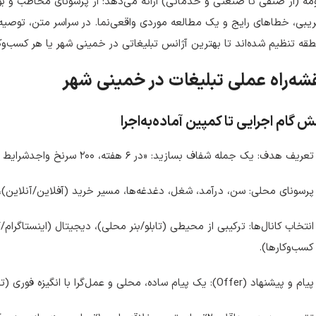
ه (از صنفی تا صنعتی و خدماتی) ارائه می‌دهد: از پرسونای مخاطب و بودج
یبی، خطاهای رایج و یک مطالعه موردی واقعی‌نما. در سراسر متن، توصیه‌ه
قه تنظیم شده‌اند تا بهترین آژانس تبلیغاتی در خمینی شهر یا هر کسب‌وکار
شه‌راه عملی تبلیغات در خمینی شهر
 گام اجرایی تا کمپین آماده‌به‌اجرا
تعریف هدف: یک جمله شفاف بسازید: «در ۶ هفته، ۲۰۰ سرنخ واجدشرایط از محلات پرتردد + اینستاگرام محلی».
پرسونای محلی: سن، درآمد، شغل، دغدغه‌ها، مسیر خرید (آفلاین/آنلاین)،
انتخاب کانال‌ها: ترکیبی از محیطی (تابلو/بنر محلی)، دیجیتال (اینستاگر
کسب‌وکارها).
پیام و پیشنهاد (Offer): یک پیام ساده، محلی و عمل‌گرا با انگیزه فوری (تخفیف، هدیه، ضمانت).