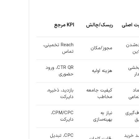
ت اصلی
ریسک/چالش
KPI مرجع
ه‌شدن
Reach تخمینی،
مجوز/مکان
این
تماس
بخشی
CTR QR، ورود
هزینه اولیه
ار
حضوری
ماد
کیفیت جامعه
بازدید، ذخیره،
ماعی
مخاطب
دایرکت
‌گیری
نیاز به
CPM/CPC،
ق
بهینه‌سازی
دایرکت
 خرید
CPC، تبدیل
رقابت کلمات