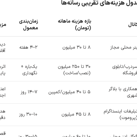
ول هزینه‌های تقریبی رسانه‌ها
بازه هزینه ماهانه
زمان‌بندی
انال
مزی
(تومان)
معمول
دید
نر محلی مجاز
۸ تا ۳۰ میلیون
۲–۴ هفته
آفل
ردرب/تابلوی
۳۰ تا ۲۵۰ میلیون
یک‌باره +
اثر
روشگاه
(نصب/ساخت)
نگهداری
پاید
مکاری با بلاگر
اعت
۵ تا ۴۰ میلیون/کمپین
۷–۱۴ روز
هری
اجت
بلیغات اینستاگرام
هدف
۸ تا ۴۵ میلیون
۱۰–۳۰ روز
پروموت)
دقی
قصد
وگل ادز محلی
۱۰ تا ۶۰ میلیون
۱۵–۳۰ روز