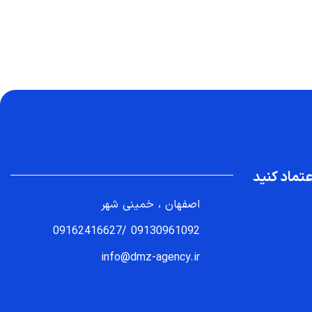
تماد کنید
اصفهان ، خمینی شهر
09162416627
/
09130961092
info@dmz-agency.ir