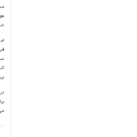
مست
هو
خدم
اما
فیل
نسب
کند
برو
در 
برا
می‌