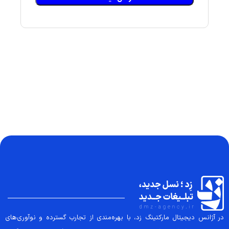
در آژانس دیجیتال مارکتینگ زد، با بهره‌مندی از تجارب گسترده و نوآوری‌های