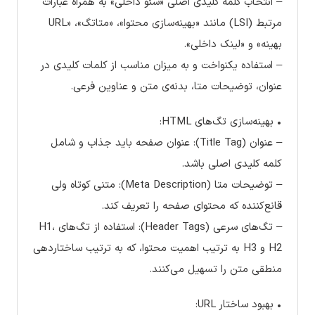
– انتخاب کلمه کلیدی اصلی «سئو داخلی» به همراه عبارات
مرتبط (LSI) مانند «بهینه‌سازی محتوا»، «متاتگ»، «URL
بهینه» و «لینک داخلی».
– استفاده یکنواخت و به میزان مناسب از کلمات کلیدی در
عنوان، توضیحات متا، بدنه‌ی متن و عناوین فرعی.
• بهینه‌سازی تگ‌های HTML:
– عنوان (Title Tag): عنوان صفحه باید جذاب و شامل
کلمه کلیدی اصلی باشد.
– توضیحات متا (Meta Description): متنی کوتاه ولی
قانع‌کننده که محتوای صفحه را تعریف کند.
– تگ‌های سرعی (Header Tags): استفاده از تگ‌های H1،
H2 و H3 به ترتیب اهمیت محتوا، که به ترتیب ساختاردهی
منطقی متن را تسهیل می‌کنند.
• بهبود ساختار URL: