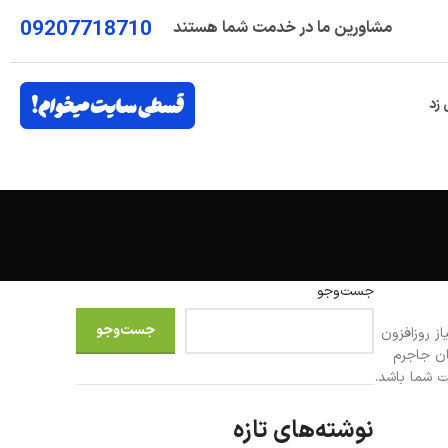
09207718710
مشاورین ما در خدمت شما هستند
 زد
جست‌وجو
جست‌وجو
از روزافزون
ان جاجرم
ت شما باشد.
نوشته‌های تازه