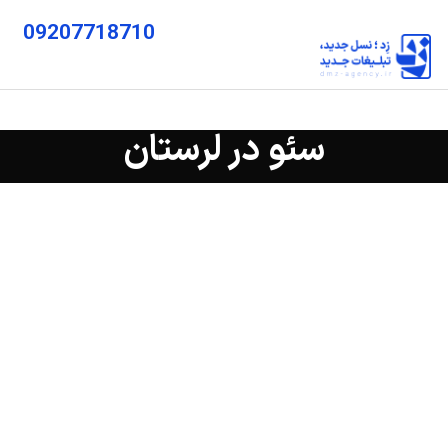
09207718710
سئو در لرستان