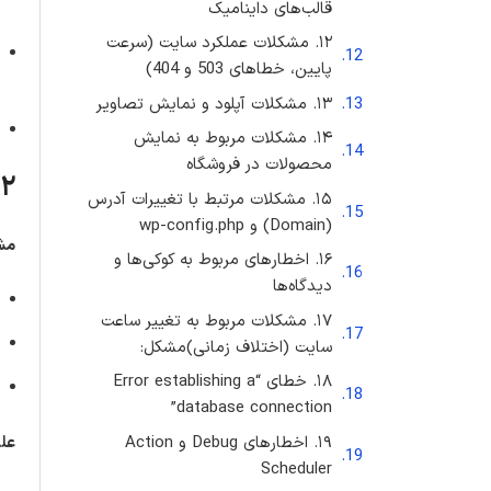
قالب‌های داینامیک
۱۲. مشکلات عملکرد سایت (سرعت
پایین، خطاهای 503 و 404)
۱۳. مشکلات آپلود و نمایش تصاویر
۱۴. مشکلات مربوط به نمایش
محصولات در فروشگاه
۲. مشکلات نمایش محتوا (برگه‌ها، پست‌ها و دسته‌بندی‌ها)
۱۵. مشکلات مرتبط با تغییرات آدرس
(Domain) و wp-config.php
مش
۱۶. اخطارهای مربوط به کوکی‌ها و
دیدگاه‌ها
۱۷. مشکلات مربوط به تغییر ساعت
سایت (اختلاف زمانی)مشکل:
۱۸. خطای “Error establishing a
database connection”
علل
۱۹. اخطارهای Debug و Action
Scheduler