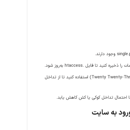
ید تا فایل .htaccess به‌روز شود.
موقتاً از یک قالب پیش‌فرض وردپرس (مانند Twenty Twenty-Three) استفاده کنید تا از تداخل