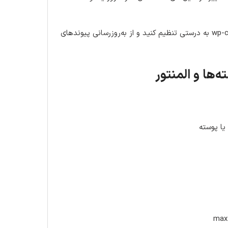
مقادیر WP_HOME و WP_SITEURL را در wp-config.php به درستی تنظیم کنید و از به‌روزرسانی پیوندهای
یا پوسته