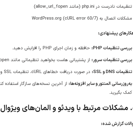
تنظیمات نادرست در php.ini (مانند allow_url_fopen)
مشکلات اتصال به WordPress.org (cURL error 60/7)
کارهای پیشنهادی:
بررسی تنظیمات PHP:
حافظه و زمان اجرای PHP را افزایش دهید.
بررسی تنظیمات سرور:
از پشتیبانی هاست بخواهید تنظیماتی مانند allow_url_fopen را فعال کنند.
تنظیمات DNS و SSL:
در صورت دریافت خطاهای cURL، تنظیمات SSL و گواهینامه‌های سرور را مرور کنید.
به‌روزرسانی المنتور و سایر افزونه‌ها:
از آخرین نسخه‌های سازگار استفاده کن
کمک بگیرید.
مپوزر
الات گزارش شده: