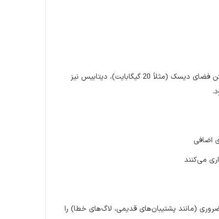
در برخی موارد فضای public_html پر شده و با وجود داشتن فضای دیسک (مثلاً 20 گیگابایت)، دیتابیس نیز
ی اضافی
اری می‌کنند
ل‌ها و پوشه‌های غیرضروری (مانند پشتیبان‌های قدیمی، لاگ‌های خطا) را