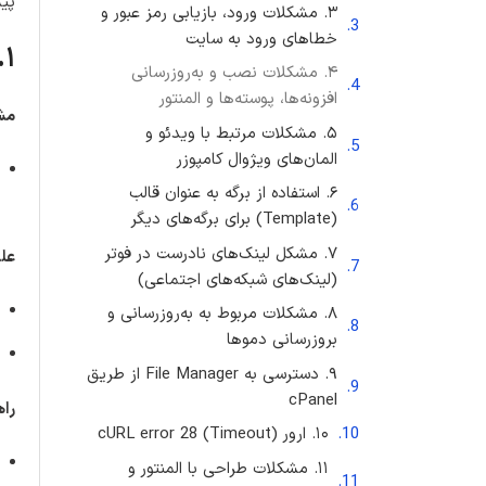
پیش
۳. مشکلات ورود، بازیابی رمز عبور و
خطاهای ورود به سایت
۱. مشکلات مربوط به فضای دیسک و دیتابیس
۴. مشکلات نصب و به‌روزرسانی
افزونه‌ها، پوسته‌ها و المنتور
مش
۵. مشکلات مرتبط با ویدئو و
المان‌های ویژوال کامپوزر
۶. استفاده از برگه به عنوان قالب
(Template) برای برگه‌های دیگر
۷. مشکل لینک‌های نادرست در فوتر
علل
(لینک‌های شبکه‌های اجتماعی)
۸. مشکلات مربوط به به‌روزرسانی و
بروزرسانی دموها
۹. دسترسی به File Manager از طریق
cPanel
راه
۱۰. ارور cURL error 28 (Timeout)
۱۱. مشکلات طراحی با المنتور و