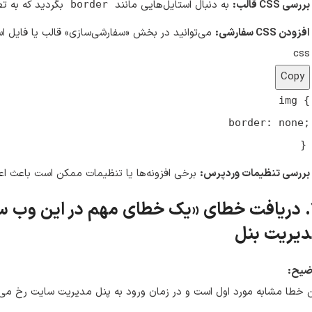
بررسی CSS قالب:
به دنبال استایل‌هایی مانند
بگردید که به تص
border
افزودن CSS سفارشی:
می‌توانید در بخش «سفارشی‌سازی» قالب یا فایل است
css
Copy
img
{
border
: none;
}
بررسی تنظیمات وردپرس:
برخی افزونه‌ها یا تنظیمات ممکن است باعث اعم
۷. دریافت خطای «یک خطای مهم در این وب سا
یریت بنل
ضیح:
 خطا مشابه مورد اول است و در زمان ورود به پنل مدیریت سایت رخ می‌