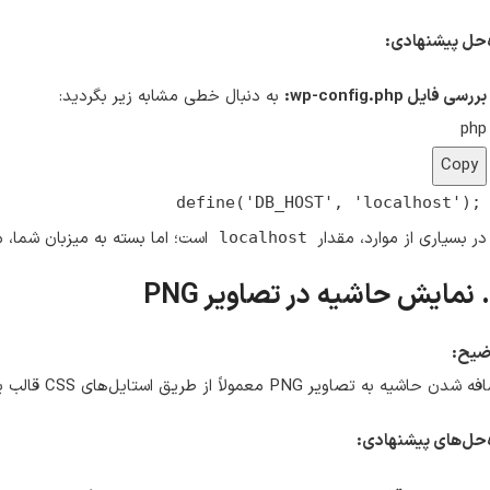
‌حل پیشنهادی:
بررسی فایل wp-config.php:
به دنبال خطی مشابه زیر بگردید:
php
Copy
define
(
'DB_HOST'
,
'localhost'
);
در بسیاری از موارد، مقدار
است؛ اما بسته به میزبان شما،
localhost
ضیح:
ن حاشیه به تصاویر PNG معمولاً از طریق استایل‌های CSS قالب یا تنظیمات پیش‌فرض وردپرس رخ می‌دهد.
‌حل‌های پیشنهادی: