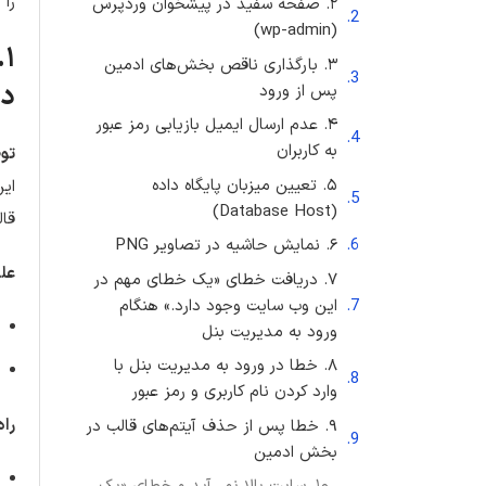
را 
۲. صفحه سفید در پیشخوان وردپرس
(wp-admin)
۱
۳. بارگذاری ناقص بخش‌های ادمین
دس
پس از ورود
۴. عدم ارسال ایمیل بازیابی رمز عبور
به کاربران
تو
۵. تعیین میزبان پایگاه داده
(Database Host)
قال
۶. نمایش حاشیه در تصاویر PNG
علل
۷. دریافت خطای «یک خطای مهم در
این وب سایت وجود دارد.» هنگام
ورود به مدیریت بنل
۸. خطا در ورود به مدیریت بنل با
وارد کردن نام کاربری و رمز عبور
راه
۹. خطا پس از حذف آیتم‌های قالب در
بخش ادمین