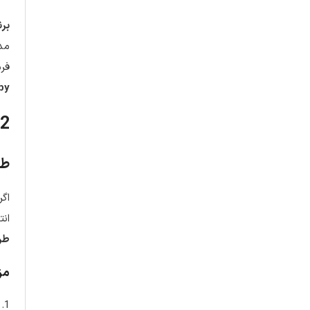
برن
مدی
فرم
uby
2. طراحی سایت یا برنامه نویسی؟ کدام یک برای شما بهتر است؟
طر
اگر
انت
طر
مز