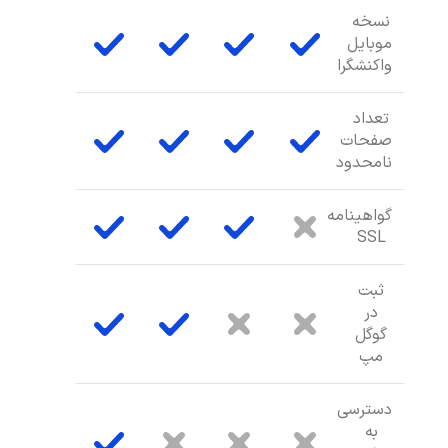
نسخه
موبایل
واکنشگرا
تعداد
صفحات
نامحدود
گواهینامه
SSL
ثبت
در
گوگل
مپ
دسترسی
به