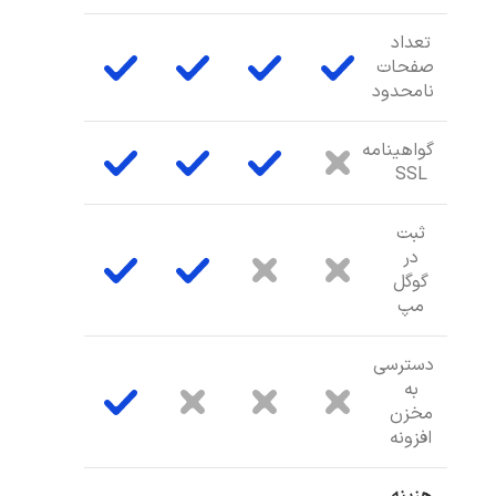
تعداد
صفحات
نامحدود
گواهینامه
SSL
ثبت
در
گوگل
مپ
دسترسی
به
مخزن
افزونه