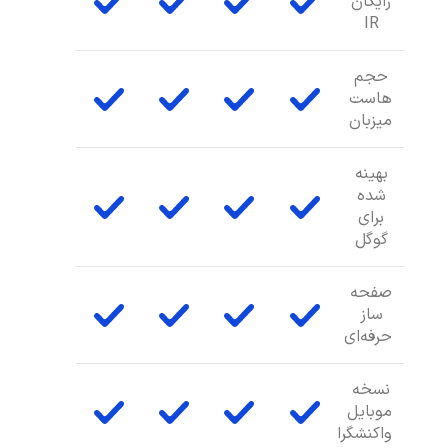
رایگان
IR
حجم
هاست
میزبان
بهینه
شده
برای
گوگل
صفحه
ساز
حرفه‌ای
نسخه
موبایل
واکنشگرا