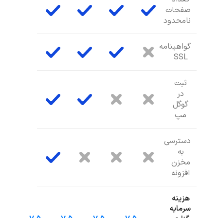
صفحات
نامحدود
گواهینامه
SSL
ثبت
در
گوگل
مپ
دسترسی
به
مخزن
افزونه
هزینه
سرمایه