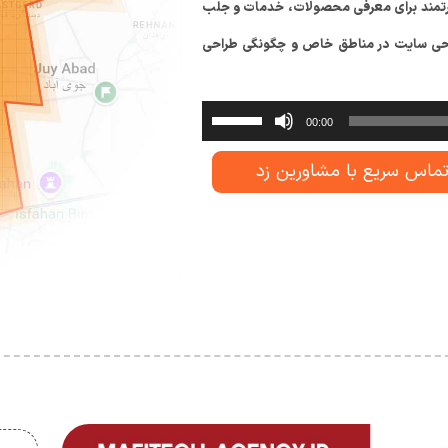
قدرتمند برای معرفی محصولات، خدمات و جلب
راحی سایت در مناطق خاص و چگونگی طراحی
برای
پخش‌کننده
00:00
صوت
افزایش
یا
ماس سریع با مشاورین زد
کاهش
صدا
از
کلیدهای
بالا
و
پایین
استفاده
کنید.