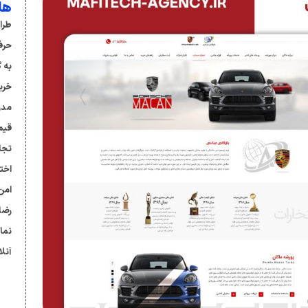
هل
طرا
حرف
به گ
خری
مدر
قیم
تجا
اخت
رضا
نما
آنل