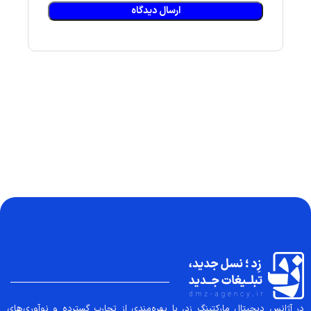
در آژانس دیجیتال مارکتینگ زد، با بهره‌مندی از تجارب گسترده و نوآوری‌های