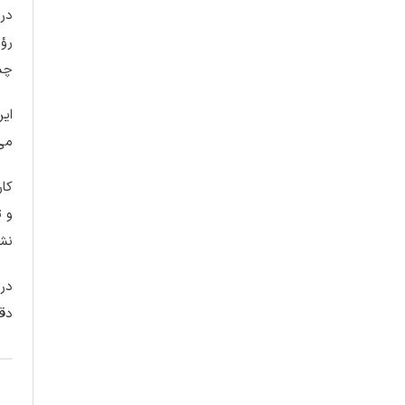
در 
چشم
این
می‌
کار
و ت
نشا
در 
دق