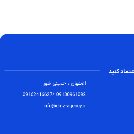
تماد کنید
اصفهان ، خمینی شهر
09162416627
/
09130961092
info@dmz-agency.ir