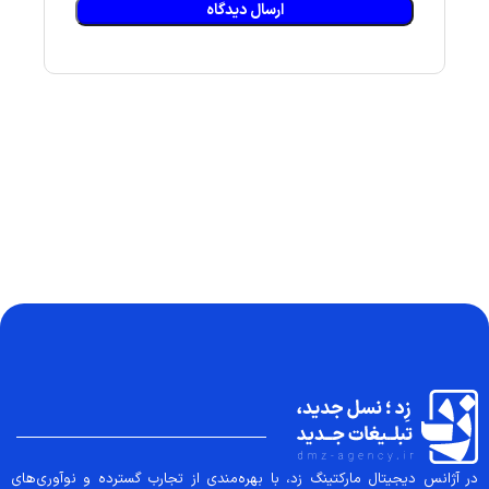
در آژانس دیجیتال مارکتینگ زد، با بهره‌مندی از تجارب گسترده و نوآوری‌های