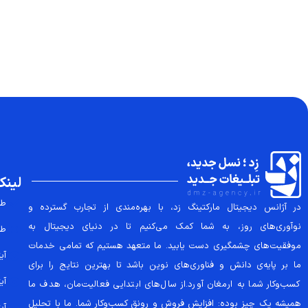
لینک
طر
در آژانس دیجیتال مارکتینگ زد، با بهره‌مندی از تجارب گسترده و
نوآوری‌های روز، به شما کمک می‌کنیم تا در دنیای دیجیتال به
طر
موفقیت‌های چشمگیری دست یابید. ما متعهد هستیم که تمامی خدمات
آیتم
ما بر پایه‌ی دانش و فناوری‌های نوین باشد تا بهترین نتایج را برای
آیتم
کسب‌وکار شما به ارمغان آورد.از سال‌های ابتدایی فعالیت‌مان، هدف ما
همیشه یک چیز بوده: افزایش فروش و رونق کسب‌وکار شما. ما با تحلیل
آیتم